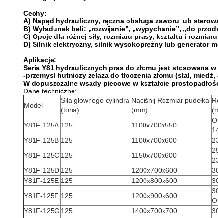
Cechy:
A) Napęd hydrauliczny, ręczna obsługa zaworu lub sterowa
B) Wyładunek beli: „rozwijanie”, „wypychanie”, „do przod
C) Opcje dla różnej siły, rozmiaru prasy, kształtu i rozmiaru
D) Silnik elektryczny, silnik wysokoprężny lub generator m
Aplikacje:
Seria Y81 hydraulicznych pras do złomu jest stosowana w 
-przemysł hutniczy żelaza do tłoczenia złomu (stal, miedź,
W dopuszczalne wsady piecowe w kształcie prostopadłoś
Dane techniczne:
Siła głównego cylindra
Naciśnij Rozmiar pudełka
R
Model
(tona)
(mm)
(
O
Y81F-125A
125
1100x700x550
1
Y81F-125B
125
1100x700x600
2
2
Y81F-125C
125
1150x700x600
2
Y81F-125D
125
1200x700x600
3
Y81F-125E
125
1200x800x600
3
3
Y81F-125F
125
1200x900x600
O
Y81F-125G
125
1400x700x700
3