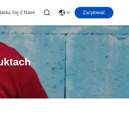
aktuj Się Z Nami
Zacytować
uktach