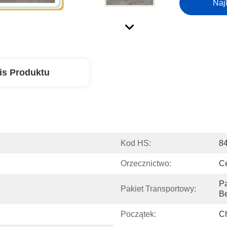
Naj
is Produktu
Kod HS:
8
Orzecznictwo:
C
Pa
Pakiet Transportowy:
B
Początek:
C