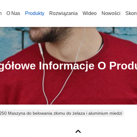
m
O Nas
Produkty
Rozwiązania
Wideo
Nowości
Skont
gółowe Informacje O Prod
50 Maszyna do belowania złomu do żelaza i aluminium miedzi