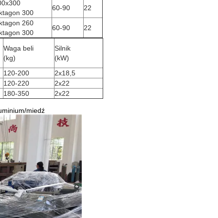
00x300
60-90
22
ktagon 300
ktagon 260
60-90
22
ktagon 300
Waga beli
Silnik
(kg)
(kW)
120-200
2x18,5
120-220
2x22
180-350
2x22
luminium/miedź