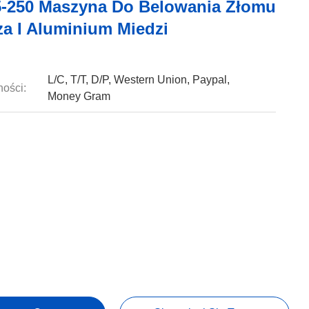
-250 Maszyna Do Belowania Złomu
za I Aluminium Miedzi
L/C, T/T, D/P, Western Union, Paypal,
ności:
Money Gram