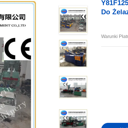
Y81F125
Do Żela
Warunki Płat