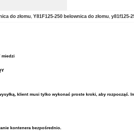
ica do złomu
, 
Y81F125-250 belownica do złomu
, 
y81f125-2
/ miedzi
QY
ysyłką, klient musi tylko wykonać proste kroki, aby rozpocząć. I
anie kontenera bezpośrednio.