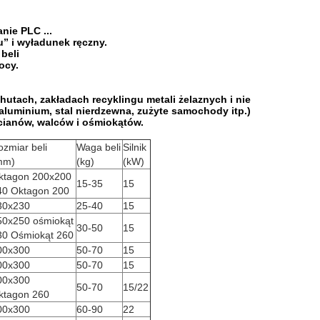
nie PLC ...
u” i wyładunek ręczny.
 beli
ocy.
hutach, zakładach recyklingu metali żelaznych i nie
 aluminium, stal nierdzewna, zużyte samochody itp.)
cianów, walców i ośmiokątów.
ozmiar beli
Waga beli
Silnik
mm)
(kg)
(kW)
ktagon 200x200
15-35
15
40 Oktagon 200
30x230
25-40
15
50x250 ośmiokąt
30-50
15
30 Ośmiokąt 260
00x300
50-70
15
00x300
50-70
15
00x300
50-70
15/22
ktagon 260
00x300
60-90
22