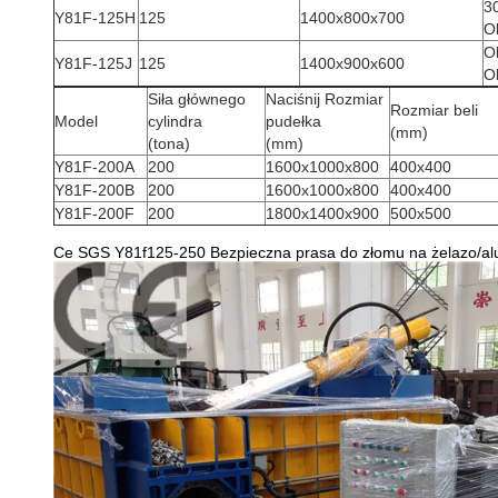
3
Y81F-125H
125
1400x800x700
O
O
Y81F-125J
125
1400x900x600
O
Siła głównego
Naciśnij Rozmiar
Rozmiar beli
Model
cylindra
pudełka
(mm)
(tona)
(mm)
Y81F-200A
200
1600x1000x800
400x400
Y81F-200B
200
1600x1000x800
400x400
Y81F-200F
200
1800x1400x900
500x500
Ce SGS Y81f125-250 Bezpieczna prasa do złomu na żelazo/a