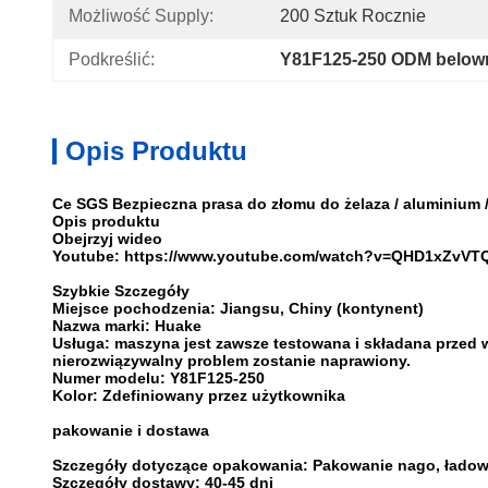
Możliwość Supply:
200 Sztuk Rocznie
Podkreślić:
Y81F125-250 ODM belown
Opis Produktu
Ce SGS Bezpieczna prasa do złomu do żelaza / aluminium 
Opis produktu
Obejrzyj wideo
Youtube: https://www.youtube.com/watch?v=QHD1xZvVT
Szybkie Szczegóły
Miejsce pochodzenia: Jiangsu, Chiny (kontynent)
Nazwa marki: Huake
Usługa: maszyna jest zawsze testowana i składana przed w
nierozwiązywalny problem zostanie naprawiony.
Numer modelu: Y81F125-250
Kolor: Zdefiniowany przez użytkownika
pakowanie i dostawa
Szczegóły dotyczące opakowania: Pakowanie nago, ładow
Szczegóły dostawy: 40-45 dni