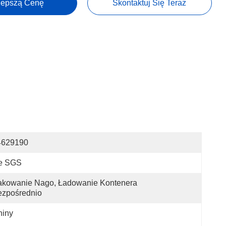
lepszą Cenę
Skontaktuj Się Teraz
4629190
e SGS
kowanie Nago, Ładowanie Kontenera 
ezpośrednio
hiny