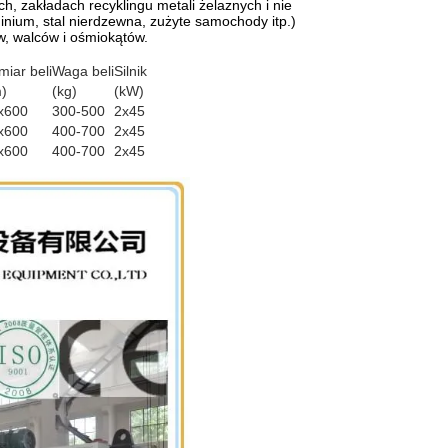
h, zakładach recyklingu metali żelaznych i nie
minium, stal nierdzewna, zużyte samochody itp.)
, walców i ośmiokątów.
iar beli
Waga beli
Silnik
)
(kg)
(kW)
x600
300-500
2x45
x600
400-700
2x45
x600
400-700
2x45