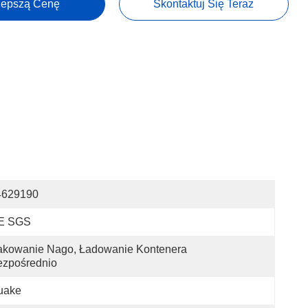
lepszą Cenę
Skontaktuj Się Teraz
4629190
E SGS
kowanie Nago, Ładowanie Kontenera 
ezpośrednio
uake