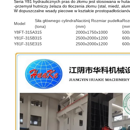
Seria Y81 hydraulicznych pras do złomu jest stosowana w hutac
-przemysł hutniczy żelaza do tłoczenia złomu (stal, miedź, alu
W dopuszczalne wsady piecowe w kształcie prostopadłościanów
Siła głównego cylindra
Naciśnij Rozmiar pudełka
Rozm
Model
(tona)
(mm)
(mm
Y8FT-315A
315
2000x1750x1000
500
Y81F-315B
315
2500x2000x1200
600
Y81F-315E
315
2500x2000x1200
600