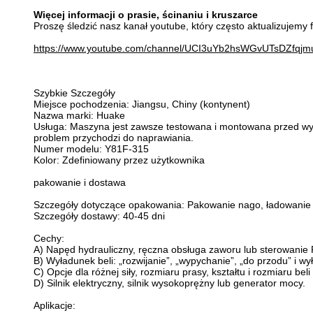
Więcej informacji o prasie, ścinaniu i kruszarce
Proszę śledzić nasz kanał youtube, który często aktualizujemy
https://www.youtube.com/channel/UCI3uYb2hsWGvUTsDZfqj
Szybkie Szczegóły
Miejsce pochodzenia: Jiangsu, Chiny (kontynent)
Nazwa marki: Huake
Usługa: Maszyna jest zawsze testowana i montowana przed wysy
problem przychodzi do naprawiania.
Numer modelu: Y81F-315
Kolor: Zdefiniowany przez użytkownika
pakowanie i dostawa
Szczegóły dotyczące opakowania: Pakowanie nago, ładowanie
Szczegóły dostawy: 40-45 dni
Cechy:
A) Napęd hydrauliczny, ręczna obsługa zaworu lub sterowanie 
B) Wyładunek beli: „rozwijanie”, „wypychanie”, „do przodu” i w
C) Opcje dla różnej siły, rozmiaru prasy, kształtu i rozmiaru beli
D) Silnik elektryczny, silnik wysokoprężny lub generator mocy.
Aplikacje: