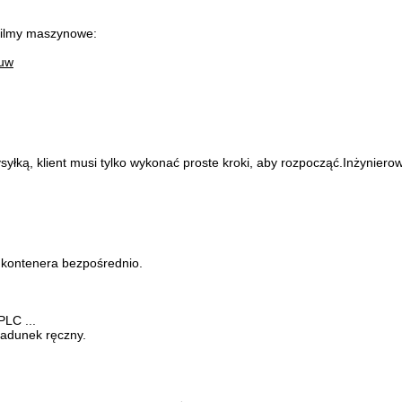
 filmy maszynowe:
muw
łką, klient musi tylko wykonać proste kroki, aby rozpocząć.Inżyniero
 kontenera bezpośrednio.
PLC ...
yładunek ręczny.