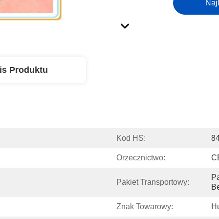
Naj
is Produktu
Kod HS:
8
Orzecznictwo:
C
Pa
Pakiet Transportowy:
B
Znak Towarowy:
H