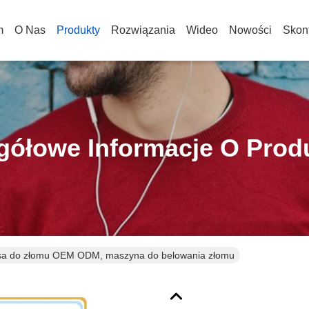
m
O Nas
Produkty
Rozwiązania
Wideo
Nowości
Skont
gółowe Informacje O Prod
sa do złomu OEM ODM, maszyna do belowania złomu