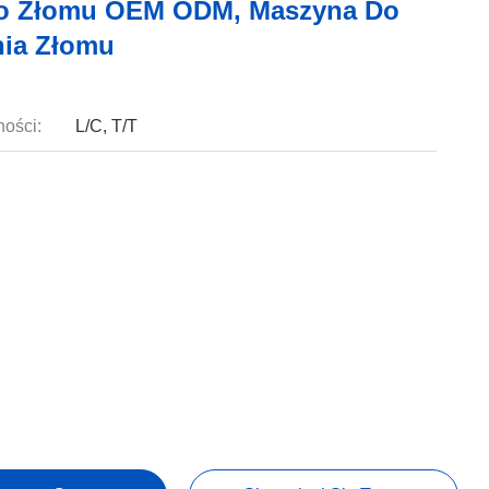
Do Złomu OEM ODM, Maszyna Do
ia Złomu
ności:
L/C, T/T