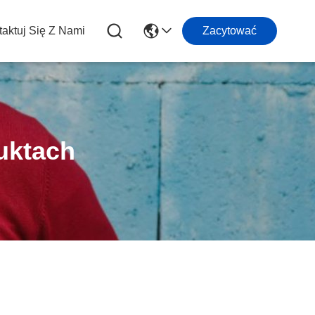
aktuj Się Z Nami
Zacytować
uktach