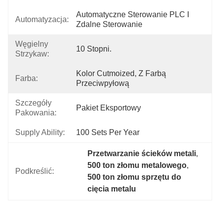
Automatyczne Sterowanie PLC I 
Automatyzacja:
Zdalne Sterowanie
Węgielny
10 Stopni.
Strzykaw:
Kolor Cutmoized, Z Farbą 
Farba:
Przeciwpyłową
Szczegóły
Pakiet Eksportowy
Pakowania:
Supply Ability:
100 Sets Per Year
Przetwarzanie ścieków metali
, 
500 ton złomu metalowego
, 
Podkreślić:
500 ton złomu sprzętu do 
cięcia metalu