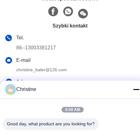
Szybki kontakt
Tel.
86--13003381217
E-mail
christine_baler@126.com
Adres
Christine
No.53 Yungu Road, Changshou, miasto Zhouzhuang,
Jiangyin, Jiangsu, Chiny
6:08 AM
Polityka prywatności
|
Sitemap
Good day, what product are you looking for?
Chiny Dobra jakość Maszyna do belowania złomu Sprzedawca.
2021-2026 Jiangyin Huake Machinery Co.,Ltd . Wszelkie prawa