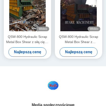
Wideo
Wideo
QSW-800 Hydraulic Scrap
QSW-800 Hydraulic Scrap
Metal Box Shear z siłą cięcia
Metal Box Shear z
8000kN, automatycznym
automatycznym
Najlepszą cenę
Najlepszą cenę
sterowaniem PLC i
sterowaniem PLC, siłą cięcia
przepustowością 9-12
8000kN i wydajnością 9-12
ton/godzinę
ton/godzinę
Media społecznościowe