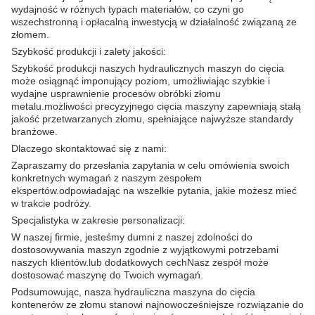
wydajność w różnych typach materiałów, co czyni go
wszechstronną i opłacalną inwestycją w działalność związaną ze
złomem.
Szybkość produkcji i zalety jakości:
Szybkość produkcji naszych hydraulicznych maszyn do cięcia
może osiągnąć imponujący poziom, umożliwiając szybkie i
wydajne usprawnienie procesów obróbki złomu
metalu.możliwości precyzyjnego cięcia maszyny zapewniają stałą
jakość przetwarzanych złomu, spełniające najwyższe standardy
branżowe.
Dlaczego skontaktować się z nami:
Zapraszamy do przesłania zapytania w celu omówienia swoich
konkretnych wymagań z naszym zespołem
ekspertów.odpowiadając na wszelkie pytania, jakie możesz mieć
w trakcie podróży.
Specjalistyka w zakresie personalizacji:
W naszej firmie, jesteśmy dumni z naszej zdolności do
dostosowywania maszyn zgodnie z wyjątkowymi potrzebami
naszych klientów.lub dodatkowych cechNasz zespół może
dostosować maszynę do Twoich wymagań.
Podsumowując, nasza hydrauliczna maszyna do cięcia
kontenerów ze złomu stanowi najnowocześniejsze rozwiązanie do