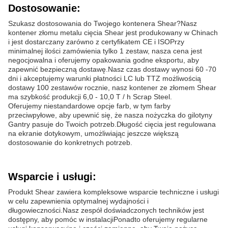
Dostosowanie:
Szukasz dostosowania do Twojego kontenera Shear?Nasz
kontener złomu metalu cięcia Shear jest produkowany w Chinach
i jest dostarczany zarówno z certyfikatem CE i ISOPrzy
minimalnej ilości zamówienia tylko 1 zestaw, nasza cena jest
negocjowalna i oferujemy opakowania godne eksportu, aby
zapewnić bezpieczną dostawę.Nasz czas dostawy wynosi 60 -70
dni i akceptujemy warunki płatności LC lub TTZ możliwością
dostawy 100 zestawów rocznie, nasz kontener ze złomem Shear
ma szybkość produkcji 6,0 - 10,0 T / h Scrap Steel.
Oferujemy niestandardowe opcje farb, w tym farby
przeciwpyłowe, aby upewnić się, że nasza nożyczka do gilotyny
Gantry pasuje do Twoich potrzeb.Długość cięcia jest regulowana
na ekranie dotykowym, umożliwiając jeszcze większą
dostosowanie do konkretnych potrzeb.
Wsparcie i usługi:
Produkt Shear zawiera kompleksowe wsparcie techniczne i usługi
w celu zapewnienia optymalnej wydajności i
długowieczności.Nasz zespół doświadczonych techników jest
dostępny, aby pomóc w instalacjiPonadto oferujemy regularne