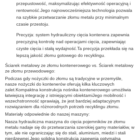
przepustowość, maksymalizując efektywność operacyjną i
rentowność.Jego najnowocześniejsza technologia pozwala
na szybkie przetwarzanie złomu metalu przy minimalnym
czasie przestoju.
Precyzja: system hydrauliczny cięcia kontenera zapewnia
precyzyjną kontrolę nad operacjami cięcia, zapewniając
czyste cięcia i stałą wydajność.Ta precyzja przekłada się na
lepszą jakość złomu gotowego do recyklingu.
Ściarek metalowy ze złomu kontenerowego vs. Ściarek metalowy
ze złomu przewodowego:
Podczas gdy nożyczki do złomu są tradycyjne w przemyśle,
nasze nożyczki do kontenerów oferują kilka kluczowych
zalet.Kompaktna konstrukcja nośnika kontenerowego umożliwia
łatwiejszą integrację z istniejącymi obiektamiJego mobilność i
wszechstronność sprawiają, że jest bardziej adaptacyjnym
rozwiązaniem dla różnorodnych potrzeb recyklingu złomu.
Materiały odpowiednie do naszej maszyny:
Nasza hydrauliczna maszyna do cięcia pojemników ze złomu
metalu nadaje się do przetwarzania szerokiej gamy materiałów, w
tym, ale nie ograniczając się do stali, aluminium, miedzi i stali
nierdzewnej.Jego solidna konstrukcja zapewnia optymalną